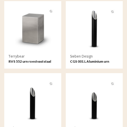
Terrybear
Sieben Design
RVS 552 urn roestvaststaal
CGS 001 L Aluminium urn
Beaumont
tuinornament groot