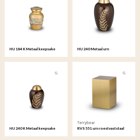
HU 184 K Metaal keepsake
HU 240 Metaal urn
Terrybear
HU 240 K Metaal keepsake
RVS 551 urn roestvaststaal
Beaumont