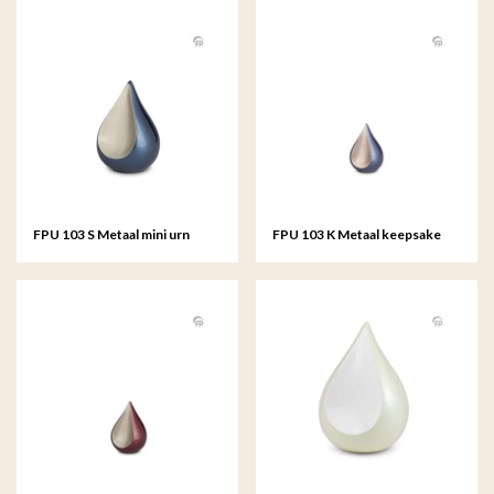
FPU 103 S Metaal mini urn
FPU 103 K Metaal keepsake
Teardrop
Teardrop