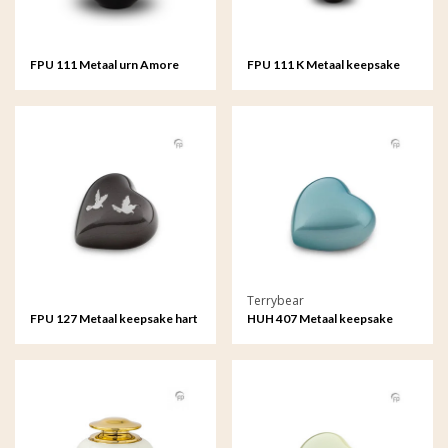
FPU 111 Metaal urn Amore
FPU 111 K Metaal keepsake
Amore
Terrybear
FPU 127 Metaal keepsake hart
HUH 407 Metaal keepsake
hart Satori