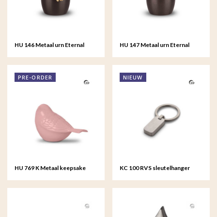
HU 146 Metaal urn Eternal
HU 147 Metaal urn Eternal
Bloom
Bloom
PRE-ORDER
NIEUW
HU 769 K Metaal keepsake
KC 100 RVS sleutelhanger
Songbird