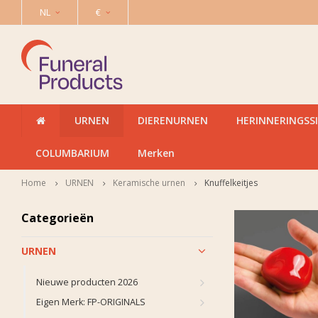
NL
€
URNEN
DIERENURNEN
HERINNERINGSS
COLUMBARIUM
Merken
Home
URNEN
Keramische urnen
Knuffelkeitjes
Categorieën
URNEN
Nieuwe producten 2026
Eigen Merk: FP-ORIGINALS