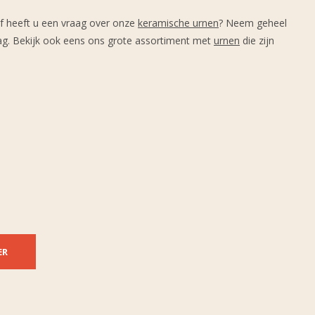
of heeft u een vraag over onze
keramische urnen
? Neem geheel
aag. Bekijk ook eens ons grote assortiment met
urnen
die zijn
ER