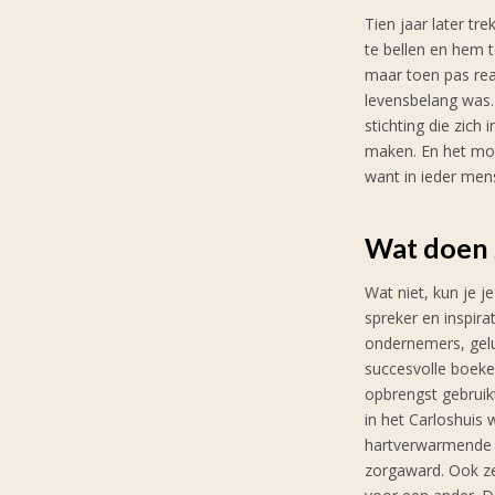
Tien jaar later tr
te bellen en hem 
maar toen pas real
levensbelang was
stichting die zich
maken. En het moo
want in ieder mens
Wat doen J
Wat niet, kun je j
spreker en inspira
ondernemers, gelu
succesvolle boeke
opbrengst gebruik
in het Carloshuis
hartverwarmende 
zorgaward. Ook ze