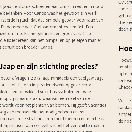
Utrecht
ekt Jaap de stoute schoenen aan om zijn redder in nood
snoetje
te bedanken. Voor Carlos was het gewoon zijn werk,
gebaar 
iseerde hij zich dat dat ‘simpele gebaar’ voor Jaap van
drie ke
. En daarmee was Carlosmomentjes een feit. Een
doen s
 inzet om met kleine gebaren een groot verschil te
ie is: iedereen kan het! Simpel en op je eigen manier,
Hoe
 schuilt een broeder Carlos.
Hoewel
aap en zijn stichting precies?
ambitie
opbren
e beter afvragen. Zo is Jaap inmiddels een veelgevraagd
carlos
tor. Heeft hij een inspiratienetwerk opgezet voor
Check d
kslessen ontwikkeld voor basisscholen en twee
n op zijn naam staan, waarvan een deel van de
Wat je
t wordt voor het planten van bomen. Hij geeft vakanties
tandar
 weg aan mensen die het nodig hebben en zet
simpel
mensen in de stralende zon met bloemen en een heuse
de nodi
t hij mensen aan om zelf simpel het verschil te maken