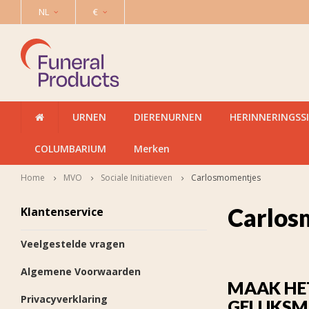
NL
€
URNEN
DIERENURNEN
HERINNERINGSS
COLUMBARIUM
Merken
Home
MVO
Sociale Initiatieven
Carlosmomentjes
Carlos
Klantenservice
Veelgestelde vragen
Algemene Voorwaarden
MAAK HE
Privacyverklaring
GELUKS