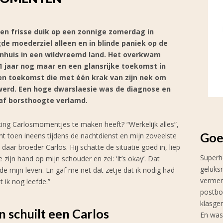
en frisse duik op een zonnige zomerdag in
gde moederziel alleen en in blinde paniek op de
enhuis in een wildvreemd land. Het overkwam
21 jaar nog maar en een glansrijke toekomst in
Een toekomst die met één krak van zijn nek om
erd. Een hoge dwarslaesie was de diagnose en
af borsthoogte verlamd.
ting Carlosmomentjes te maken heeft? “Werkelijk alles”,
Goe
nt toen ineens tijdens de nachtdienst en mijn zoveelste
daar broeder Carlos. Hij schatte de situatie goed in, liep
Superh
 zijn hand op mijn schouder en zei: ‘It’s okay’. Dat
geluks
 mijn leven. En gaf me net dat zetje dat ik nodig had
vermen
 ik nog leefde.”
postbo
klasge
n schuilt een Carlos
En was