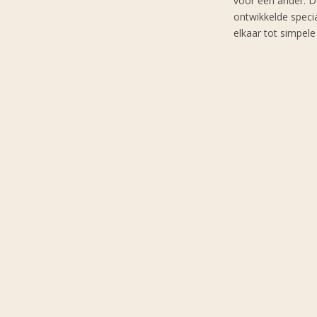
voor een ander. Do
ontwikkelde speci
elkaar tot simpele