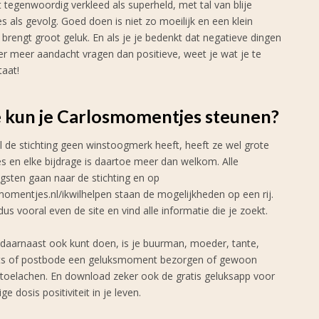
 tegenwoordig verkleed als superheld, met tal van blije
s als gevolg. Goed doen is niet zo moeilijk en een klein
brengt groot geluk. En als je je bedenkt dat negatieve dingen
er meer aandacht vragen dan positieve, weet je wat je te
taat!
 kun je Carlosmomentjes steunen?
 de stichting geen winstoogmerk heeft, heeft ze wel grote
s en elke bijdrage is daartoe meer dan welkom. Alle
gsten gaan naar de stichting en op
momentjes.nl/ikwilhelpen staan de mogelijkheden op een rij.
us vooral even de site en vind alle informatie die je zoekt.
 daarnaast ook kunt doen, is je buurman, moeder, tante,
ts of postbode een geluksmoment bezorgen of gewoon
 toelachen. En download zeker ook de gratis geluksapp voor
ge dosis positiviteit in je leven.