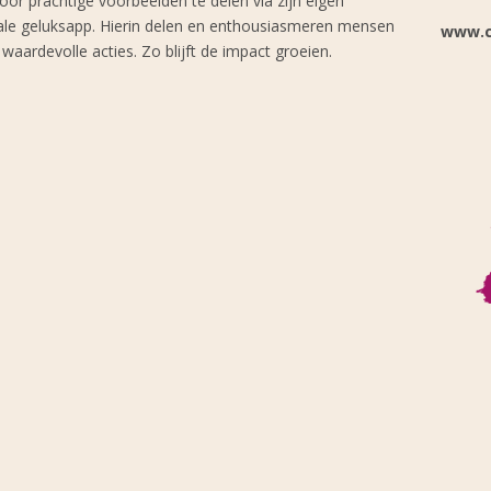
or prachtige voorbeelden te delen via zijn eigen
ale geluksapp. Hierin delen en enthousiasmeren mensen
www.c
 waardevolle acties. Zo blijft de impact groeien.