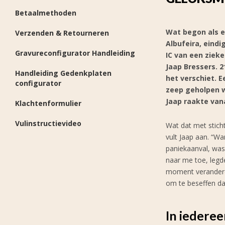
Betaalmethoden
Wat begon als e
Verzenden & Retourneren
Albufeira, eindi
Gravureconfigurator Handleiding
IC van een ziek
Jaap Bressers. 
Handleiding Gedenkplaten
het verschiet. 
configurator
zeep geholpen w
Jaap raakte van
Klachtenformulier
Vulinstructievideo
Wat dat met stich
vult Jaap aan. “Wa
paniekaanval, was 
naar me toe, legde
moment veranderde
om te beseffen dat
In iederee