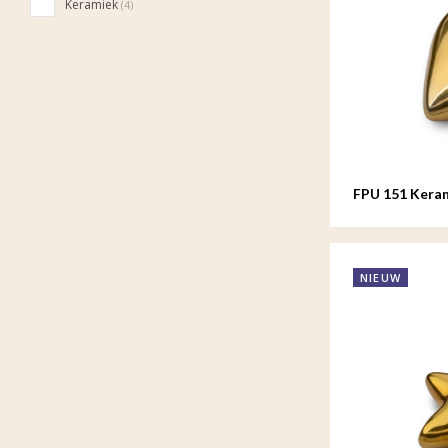
Keramiek
(4)
FPU 151 Kera
Goudkleur
NIEUW