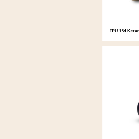
FPU 154 Keram
Asteri Goudkl