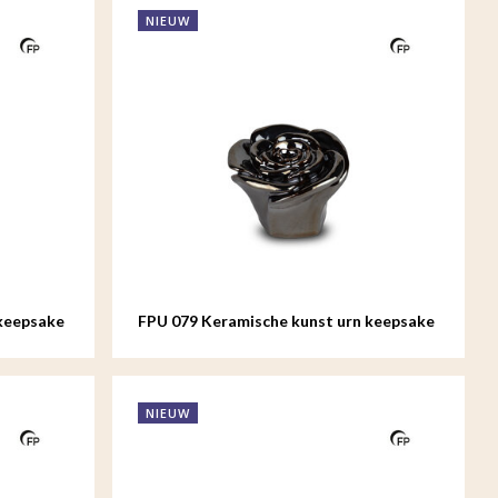
NIEUW
keepsake
FPU 079 Keramische kunst urn keepsake
Rosa
NIEUW