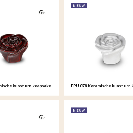
NIEUW
ische kunst urn keepsake
FPU 078 Keramische kunst urn 
Rosa
NIEUW