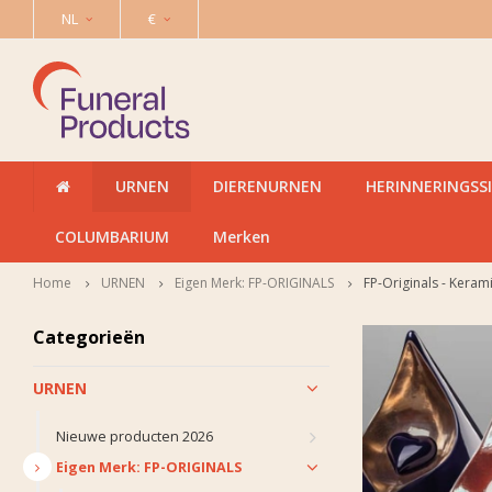
NL
€
URNEN
DIERENURNEN
HERINNERINGSS
COLUMBARIUM
Merken
Home
URNEN
Eigen Merk: FP-ORIGINALS
FP-Originals - Keram
Categorieën
URNEN
Nieuwe producten 2026
Eigen Merk: FP-ORIGINALS