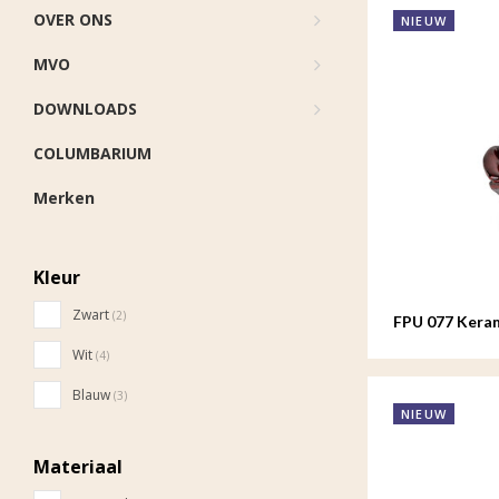
OVER ONS
NIEUW
MVO
DOWNLOADS
COLUMBARIUM
Merken
Kleur
Zwart
(2)
FPU 077 Keram
Rosa
Wit
(4)
Blauw
(3)
NIEUW
Materiaal