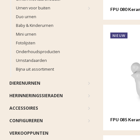
Urnen voor buiten
FPU 080 Keram
Whistling Bir
Duo urnen
Baby & Kinderurnen
Mini urnen
NIEUW
Fotolijsten
Onderhoudsproducten
Urnstandaarden
Bijna uit assortiment
DIERENURNEN
HERINNERINGSSIERADEN
ACCESSOIRES
FPU 085 Keram
CONFIGUREREN
Whistling Bir
VERKOOPPUNTEN