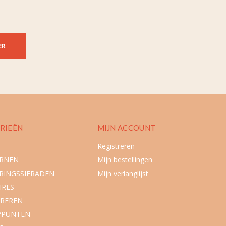
ER
RIEËN
MIJN ACCOUNT
Registreren
URNEN
Mijn bestellingen
RINGSSIERADEN
Mijn verlanglijst
IRES
REREN
PPUNTEN