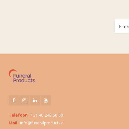
Telefoon
+31 40 248 50 60
Mail
info@funeralproducts.nl