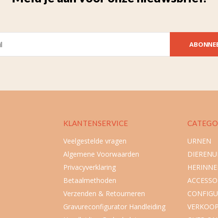
ABONNE
KLANTENSERVICE
CATEGO
Veelgestelde vragen
URNEN
Algemene Voorwaarden
DIEREN
Privacyverklaring
HERINNE
Betaalmethoden
ACCESSO
Verzenden & Retourneren
CONFIGU
Gravureconfigurator Handleiding
VERKOO