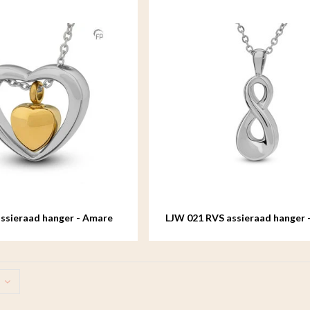
ssieraad hanger - Amare
LJW 021 RVS assieraad hanger - 