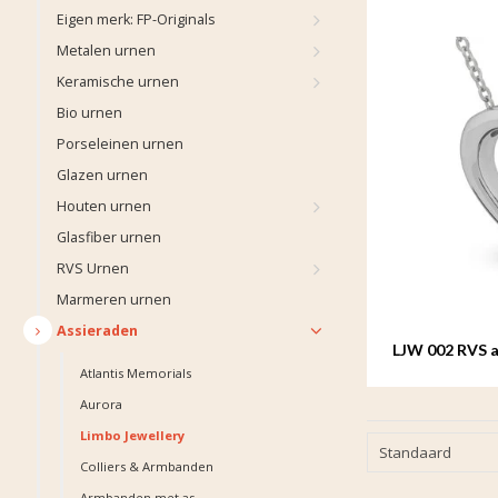
Eigen merk: FP-Originals
Metalen urnen
Keramische urnen
Bio urnen
Porseleinen urnen
Glazen urnen
Houten urnen
Glasfiber urnen
RVS Urnen
Marmeren urnen
Assieraden
LJW 002 RVS a
Atlantis Memorials
Aurora
Limbo Jewellery
Standaard
Colliers & Armbanden
Armbanden met as