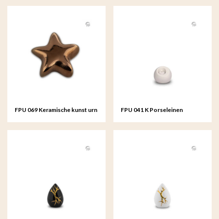
FPU 069 Keramische kunst urn
FPU 041 K Porseleinen
keepsake Asteri
keepsake Lumos