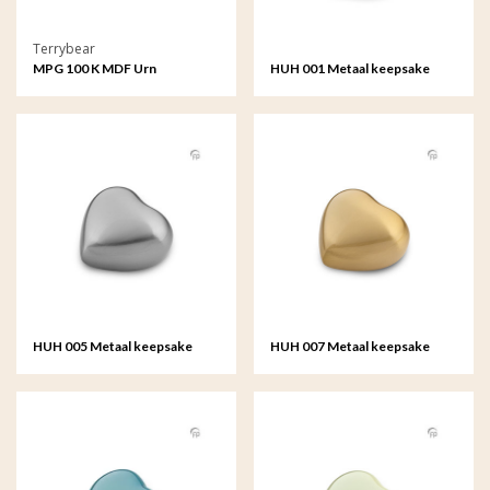
Terrybear
MPG 100 K MDF Urn
HUH 001 Metaal keepsake
Fotolijstje
hart
HUH 005 Metaal keepsake
HUH 007 Metaal keepsake
hart
hart