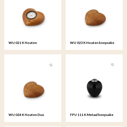
WU 021 K Houten
WU 023 K Houten keepsake
kaarshouder
hart
WU 024 K Houten Duo
FPU 111 K Metaal keepsake
keepsake hart
Amore