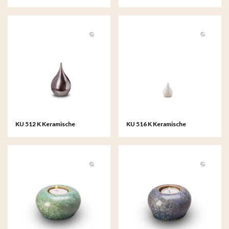
keepsake
keepsake
KU 512 K Keramische
KU 516 K Keramische
keepsake teardrop
keepsake teardrop