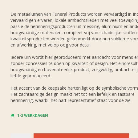
De metaalurnen van Funeral Products worden vervaardigd in Indi
vervaardigen ervaren, lokale ambachtslieden met veel toewijdin
passie de herinneringsproducten uit messing, aluminium en and
hoogwaardige materialen, compleet vrij van schadelijke stoffen
kwaliteitsproducten worden gekenmerkt door hun sublieme vo
en afwerking, met volop oog voor detail.
Iedere urn wordt hier geproduceerd met aandacht voor mens en
zonder concessies te doen op kwaliteit of design. Het eindresult
hoogwaardig en bovenal eerlijk product, zorgvuldig, ambachteli
liefde geproduceerd.
Het accent van de keepsake harten ligt op de symbolische vorm
Het zachtaardige design maakt het tot een liefelijk en tastbare
herinnering, waarbij het hart representatief staat voor de ziel.
1-2 WERKDAGEN