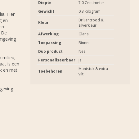
Diepte
7.0 Centimeter
Gewicht
0.3 Kilogram
a. Hier
g en
Briljantrood &
Kleur
zilverkleur
ere
. De
Afwerking
Glans
rmgeving
Toepassing
Binnen
Duo product
Nee
 milieu,
Personaliseerbaar
Ja
aat is een
Muntstuk & extra
jk en met
Toebehoren
vilt
geving.