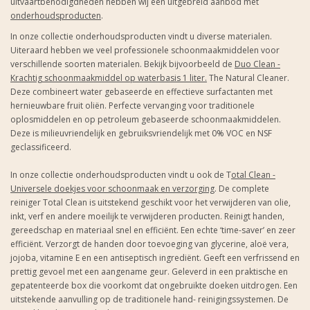
uitvaartbenodigdheden hebben wij een uitgebreid aanbod met
onderhoudsproducten
.
In onze collectie onderhoudsproducten vindt u diverse materialen.
Uiteraard hebben we veel professionele schoonmaakmiddelen voor
verschillende soorten materialen. Bekijk bijvoorbeeld de
Duo Clean -
Krachtig schoonmaakmiddel op waterbasis 1 liter
.
The Natural Cleaner.
Deze combineert water gebaseerde en effectieve surfactanten met
hernieuwbare fruit oliën. Perfecte vervanging voor traditionele
oplosmiddelen en op petroleum gebaseerde schoonmaakmiddelen.
Deze is milieuvriendelijk en gebruiksvriendelijk met 0% VOC en NSF
geclassificeerd.
In onze collectie onderhoudsproducten vindt u ook de T
otal Clean -
Universele doekjes voor schoonmaak en verzorging
. De complete
reiniger Total Clean is uitstekend geschikt voor het verwijderen van olie,
inkt, verf en andere moeilijk te verwijderen producten. Reinigt handen,
gereedschap en materiaal snel en efficiënt. Een echte ‘time-saver’ en zeer
efficiënt. Verzorgt de handen door toevoeging van glycerine, aloë vera,
jojoba, vitamine E en een antiseptisch ingrediënt. Geeft een verfrissend en
prettig gevoel met een aangename geur. Geleverd in een praktische en
gepatenteerde box die voorkomt dat ongebruikte doeken uitdrogen. Een
uitstekende aanvulling op de traditionele hand- reinigingssystemen. De