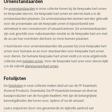
Urnenstandaarden
De
urnenstandaarden
in onze collectie horen bij de Keepsake hart urnen
en Keepsake sterren. De Keepsake hart urnen en sterren kunt u in de
urnstandaarden plaatsen. De urnenstandaarden kunnen worden gebruikt
voor de presentatie van de Keepsake urnen in bijvoorbeeld een
vitrinekast in een crematorium of uitvaartcentrum. De urnenstandaarden
zijn ook geschikt voor nabestaanden omdat ze de Keepsake hart urn met
de as van hun overleden dierbare zo mooi kunnen plaatsen.
U kunt kiezen voor urnenstandaarden die passen bij onze Keepsake hart
urnen voor humane as en voor standaarden voor Keepsake hart urnen
voor dieren. De humane Keepsake hart urnen vindt u in onze uitgebreide
collectie met
metalen urnen
. Voor de Keepsake hart uren voor dieren kijkt
u in de rubriek
dierenurnen/hart urnen
.
Fotolijsten
De
fotolijsten
in onze collectie maken deel uit van de FP-Essentials
(Funeral Products- Essentials). De FP-Essentials bestaan uit diverse
basisproducten van de hoogste kwaliteit. Het zijn de belangrijkste
benodigdheden die horen voor, tijdens of na de uitvaart.
Laat u inspireren door ons gevarieerde en stijlvolle aanbod van