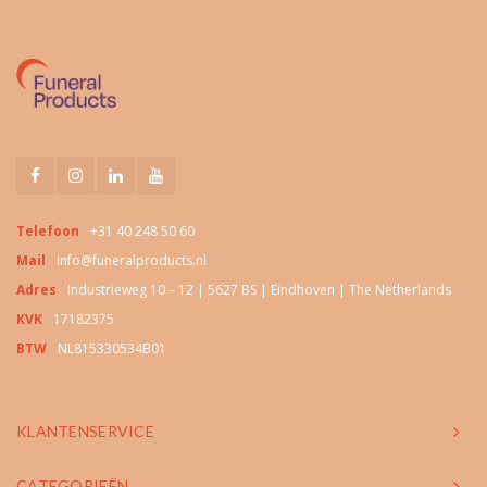
Telefoon
+31 40 248 50 60
Mail
info@funeralproducts.nl
Adres
Industrieweg 10 – 12 | 5627 BS | Eindhoven | The Netherlands
KVK
17182375
BTW
NL815330534B01
KLANTENSERVICE
CATEGORIEËN