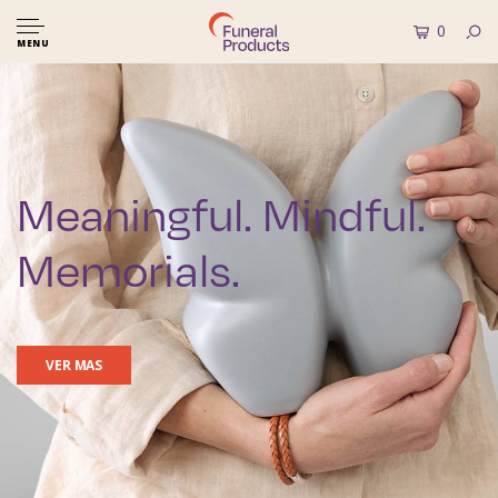
0
MENU
Meaningful. Mindful.
Memorials.
VER MAS