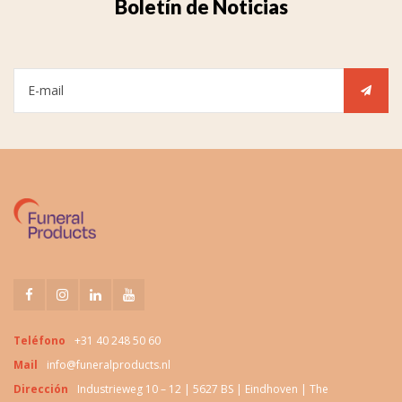
Boletín de Noticias
Teléfono
+31 40 248 50 60
Mail
info@funeralproducts.nl
Dirección
Industrieweg 10 – 12 | 5627 BS | Eindhoven | The