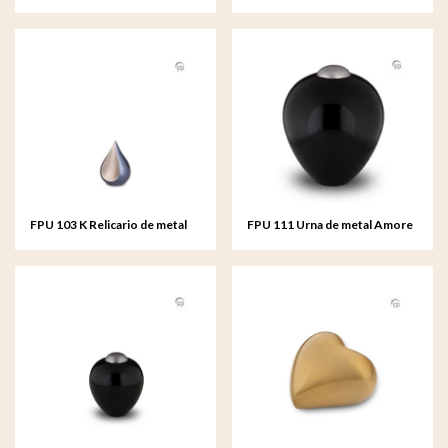
Teardrop
metal Teardrop
FPU 103 K Relicario de metal
FPU 111 Urna de metal Amore
Teardrop