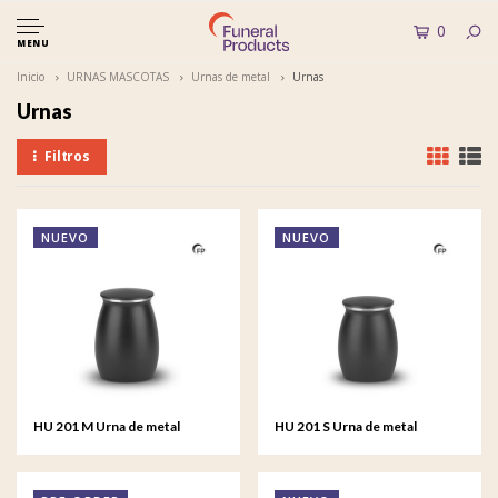
0
MENU
Inicio
URNAS MASCOTAS
Urnas de metal
Urnas
Urnas
Filtros
NUEVO
NUEVO
HU 201 M Urna de metal
HU 201 S Urna de metal
mediana Tribute
pequeña Tribute