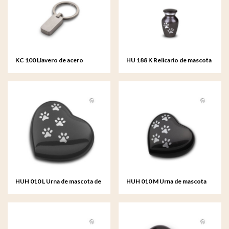
KC 100 Llavero de acero
HU 188 K Relicario de mascota
inoxidable
de metal
HUH 010 L Urna de mascota de
HUH 010 M Urna de mascota
metal corazón grande
de metal corazón mediana