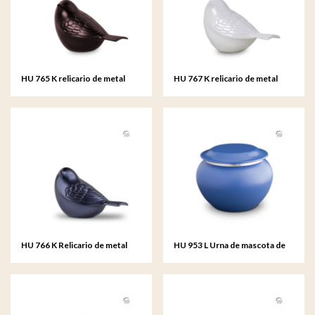
HU 765 K relicario de metal
HU 767 K relicario de metal
Songbird
Songbird
HU 766 K Relicario de metal
HU 953 L Urna de mascota de
Songbird
metal grande