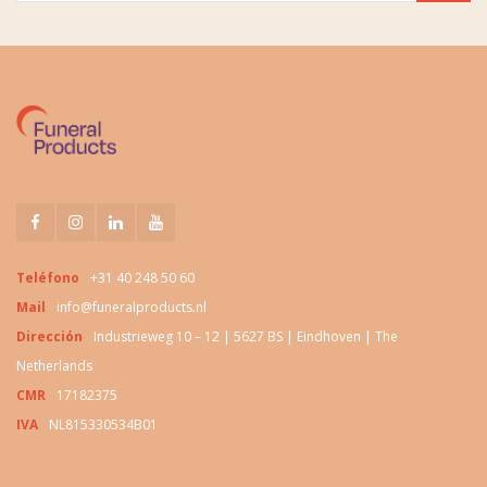
Teléfono
+31 40 248 50 60
Mail
info@funeralproducts.nl
Dirección
Industrieweg 10 – 12 | 5627 BS | Eindhoven | The
Netherlands
CMR
17182375
IVA
NL815330534B01