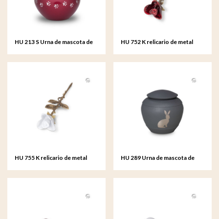
HU 213 S Urna de mascota de
HU 752 K relicario de metal
metal pequeño
Rosa
HU 755 K relicario de metal
HU 289 Urna de mascota de
Rosa
metal conejo silueta