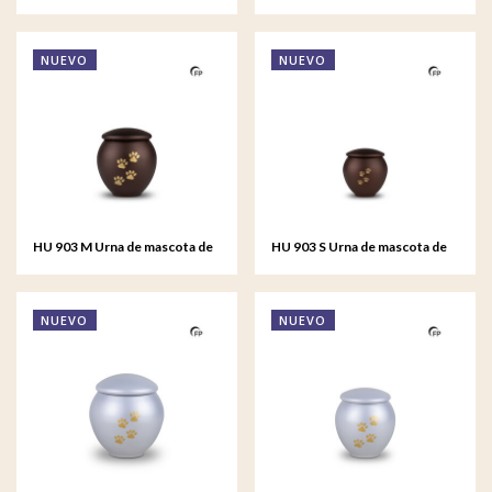
metal pequeño - Serenity
metal grande - Bronze
White
Memory
NUEVO
NUEVO
HU 903 M Urna de mascota de
HU 903 S Urna de mascota de
metal mediana - Bronze
metal pequeño - Bronze
Memory
Memory
NUEVO
NUEVO