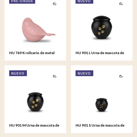
PRE-ORDER
NUEVO
HU 769 K relicario de metal
HU 901 L Urna de mascota de
Songbird
metal grande - Eternal Black
NUEVO
NUEVO
HU 901 M Urna de mascota de
HU 901 S Urna de mascota de
metal mediana - Eternal Black
metal pequeño - Eternal Black