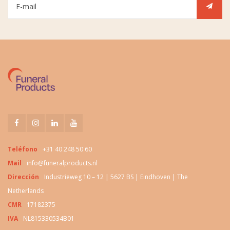
Teléfono
+31 40 248 50 60
Mail
info@funeralproducts.nl
Dirección
Industrieweg 10 – 12 | 5627 BS | Eindhoven | The
Netherlands
CMR
17182375
IVA
NL815330534B01