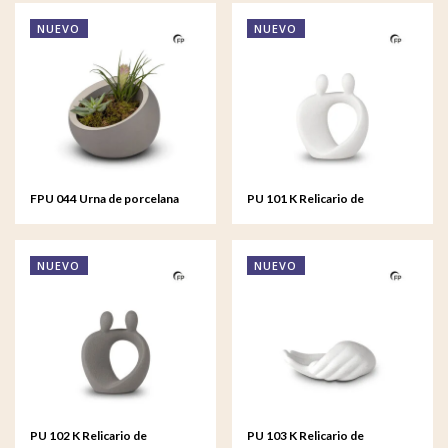
NUEVO
NUEVO
FPU 044 Urna de porcelana
PU 101 K Relicario de
Terra
porcelana Family
NUEVO
NUEVO
PU 102 K Relicario de
PU 103 K Relicario de