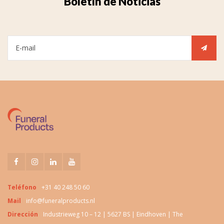
Boletín de Noticias
Teléfono
+31 40 248 50 60
Mail
info@funeralproducts.nl
Dirección
Industrieweg 10 – 12 | 5627 BS | Eindhoven | The