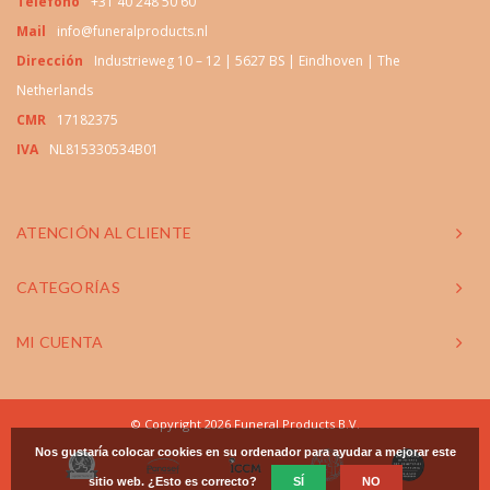
Teléfono
+31 40 248 50 60
Mail
info@funeralproducts.nl
Dirección
Industrieweg 10 – 12 | 5627 BS | Eindhoven | The
Netherlands
CMR
17182375
IVA
NL815330534B01
ATENCIÓN AL CLIENTE
CATEGORÍAS
MI CUENTA
© Copyright 2026 Funeral Products B.V.
Nos gustaría colocar cookies en su ordenador para ayudar a mejorar este
sitio web. ¿Esto es correcto?
SÍ
NO