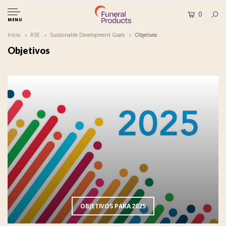
0
MENU
Inicio
RSE
Sustainable Development Goals
Objetivos
Objetivos
OBJETIVOS PARA 2025