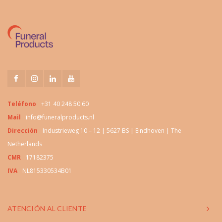
Teléfono
+31 40 248 50 60
Mail
info@funeralproducts.nl
Dirección
Industrieweg 10 – 12 | 5627 BS | Eindhoven | The
Netherlands
CMR
17182375
IVA
NL815330534B01
ATENCIÓN AL CLIENTE