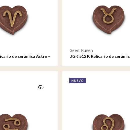
Geert Kunen
icario de cerámica Astro -
UGK 512 K Relicario de cerámic
Tauro
NUEVO