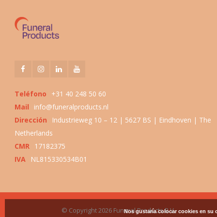
Teléfono
+31 40 248 50 60
Mail
info@funeralproducts.nl
Dirección
Industrieweg 10 – 12 | 5627 BS | Eindhoven | The
Netherlands
CMR
17182375
IVA
NL815330534B01
© Copyright 2026 Funeral Products B.V.
Nos gustaría colocar cookies en su 