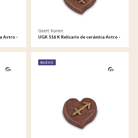
Geert Kunen
a Astro -
UGK 516 K Relicario de cerámica Astro -
Virgo
NUEVO