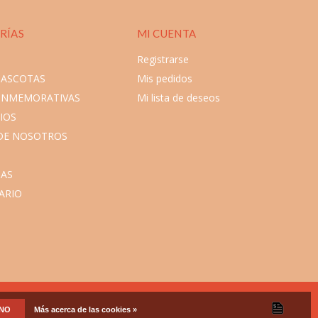
RÍAS
MI CUENTA
Registrarse
MASCOTAS
Mis pedidos
ONMEMORATIVAS
Mi lista de deseos
IOS
DE NOSOTROS
AS
ARIO
NO
Más acerca de las cookies »