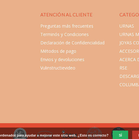
ATENCIÓN AL CLIENTE
CATEGO
Preguntas más frecuentes
URNAS
Terminós y Condiciones
URNAS 
Declaración de Confidencialidad
JOYAS C
Métodos de pago
ACCESOR
Envios y devoluciones
ACERCA 
Vulinstructievideo
RSE
DESCARG
COLUMB
ordenador para ayudar a mejorar este sitio web. ¿Esto es correcto?
SÍ