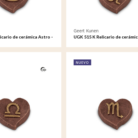
Geert Kunen
icario de cerámica Astro -
UGK 515 K Relicario de cerámic
Leo
NUEVO