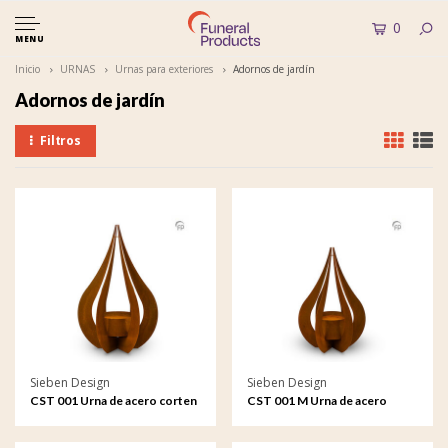
0
MENU
Inicio
URNAS
Urnas para exteriores
Adornos de jardín
Adornos de jardín
Filtros
Sieben Design
Sieben Design
CST 001 Urna de acero corten
CST 001 M Urna de acero
de adorno de jardín
corten de adorno de jardín
mediana