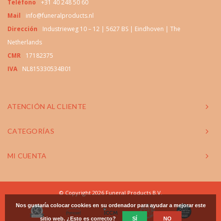
Teléfono
+31 40 248 50 60
Mail
info@funeralproducts.nl
Dirección
Industrieweg 10 – 12 | 5627 BS | Eindhoven | The
Netherlands
CMR
17182375
IVA
NL815330534B01
ATENCIÓN AL CLIENTE
CATEGORÍAS
MI CUENTA
© Copyright 2026 Funeral Products B.V.
Nos gustaría colocar cookies en su ordenador para ayudar a mejorar este
sitio web. ¿Esto es correcto?
SÍ
NO