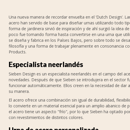
Una nueva manera de recordar envuelta en el ‘Dutch Design’. La
acero han servido de base para diseñar urnas utilizando todo t
forma de jardinera sirvió de inspiración y de ahí surgió la idea d
poco fue tomando forma hasta convertirse en una urna que util
se diseña y fabrica en los Países Bajos, pero sobre todo se desa
filosofía y una forma de trabajar plenamente en consonancia co
Products.
Especialista neerlandés
Sieben Design es un especialista neerlandés en el campo del ace
novedades. Después de que Sieben se introdujera en el sector f
funcionar automáticamente. Ellos creen en la necesidad de dar
su manera.
El acero ofrece una combinación sin igual de durabilidad, flexibi
lo convierte en un material esencial para un amplio abanico de p
el acero tiene un aspecto "frío", por lo que Sieben ha optado p
con revestimientos de distintos colores.
Urna de acero personalizada