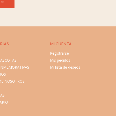
RSE
RÍAS
MI CUENTA
Registrarse
MASCOTAS
Mis pedidos
ONMEMORATIVAS
Mi lista de deseos
IOS
DE NOSOTROS
AS
ARIO