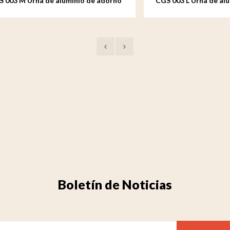
 Urna de aluminio de adorno
CGS 003 L Urna de aluminio 
mediana
de jardín grande
Boletín de Noticias