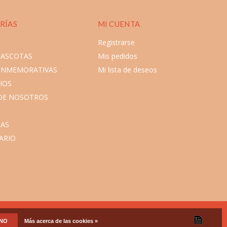
RÍAS
MI CUENTA
Registrarse
MASCOTAS
Mis pedidos
ONMEMORATIVAS
Mi lista de deseos
IOS
DE NOSOTROS
AS
ARIO
NO
Más acerca de las cookies »