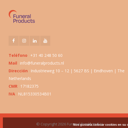
Teléfono
+31 40 248 50 60
Mail
info@funeralproducts.nl
Dirección
Industrieweg 10 – 12 | 5627 BS | Eindhoven | The
Netherlands
CMR
17182375
IVA
NL815330534B01
© Copyright 2026 Funeral Products B.V.
Nos gustaría colocar cookies en su 