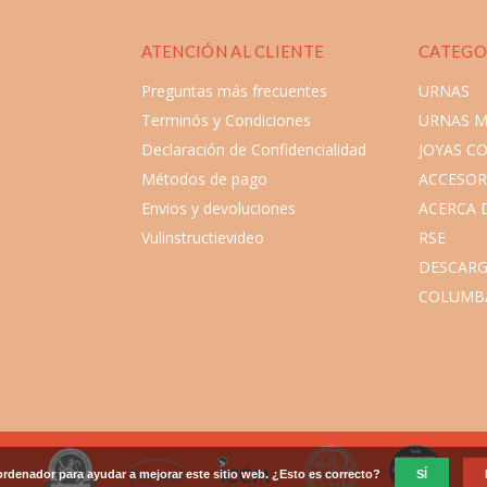
ATENCIÓN AL CLIENTE
CATEGO
Preguntas más frecuentes
URNAS
Terminós y Condiciones
URNAS 
Declaración de Confidencialidad
JOYAS C
Métodos de pago
ACCESOR
Envios y devoluciones
ACERCA 
Vulinstructievideo
RSE
DESCARG
COLUMB
ordenador para ayudar a mejorar este sitio web. ¿Esto es correcto?
SÍ