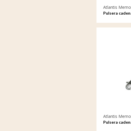
Atlantis Memor
Pulsera caden
Atlantis Memor
Pulsera caden