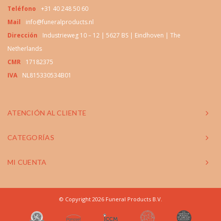
Teléfono
+31 40 248 50 60
Mail
info@funeralproducts.nl
Dirección
Industrieweg 10 – 12 | 5627 BS | Eindhoven | The
Netherlands
CMR
17182375
IVA
NL815330534B01
ATENCIÓN AL CLIENTE
CATEGORÍAS
MI CUENTA
© Copyright 2026 Funeral Products B.V.