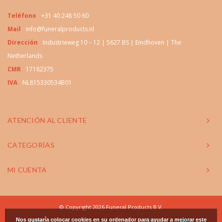
Teléfono
+31 40 248 50 60
Mail
info@funeralproducts.nl
Dirección
Industrieweg 10 – 12 | 5627 BS | Eindhoven | The
Netherlands
CMR
17182375
IVA
NL815330534B01
ATENCIÓN AL CLIENTE
CATEGORÍAS
MI CUENTA
© Copyright 2026 Funeral Products B.V.
Nos gustaría colocar cookies en su ordenador para ayudar a mejorar este