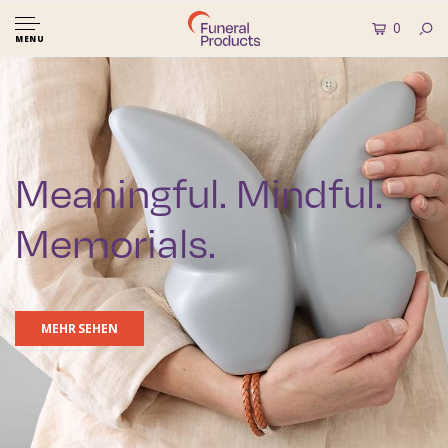
0
MENU
Meaningful. Mindful.
Memorials.
MEHR SEHEN