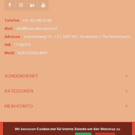
Telefon
+31 40 248 50 60
Mail
info@funeralproducts.nl
Adresse
Industrieweg 10 – 12 | 5627 BS | Eindhoven | The Netherlands
IHK
17182375
MwSt
NL815330534B01
KUNDENDIENST
KATEGORIËN
MEIN KONTO
© Copyright 2026 Funeral Products B.V.
Wir benutzen Cookies nur für interne Zwecke um den Webshop zu