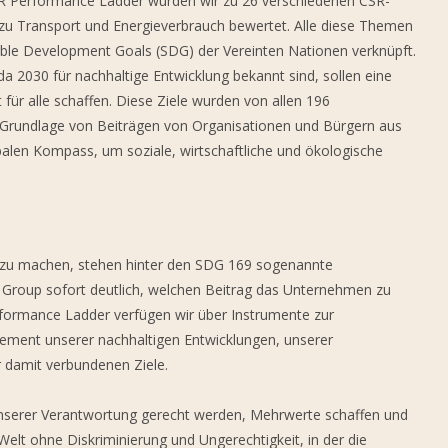
SR Performance Ladder wurden wir zu 26 verschiedenen CSR-
 zu Transport und Energieverbrauch bewertet. Alle diese Themen
able Development Goals (SDG) der Vereinten Nationen verknüpft.
a 2030 für nachhaltige Entwicklung bekannt sind, sollen eine
 für alle schaffen. Diese Ziele wurden von allen 196
r Grundlage von Beiträgen von Organisationen und Bürgern aus
obalen Kompass, um soziale, wirtschaftliche und ökologische
r zu machen, stehen hinter den SDG 169 sogenannte
s Group sofort deutlich, welchen Beitrag das Unternehmen zu
rformance Ladder verfügen wir über Instrumente zur
ment unserer nachhaltigen Entwicklungen, unserer
 damit verbundenen Ziele.
unserer Verantwortung gerecht werden, Mehrwerte schaffen und
elt ohne Diskriminierung und Ungerechtigkeit, in der die