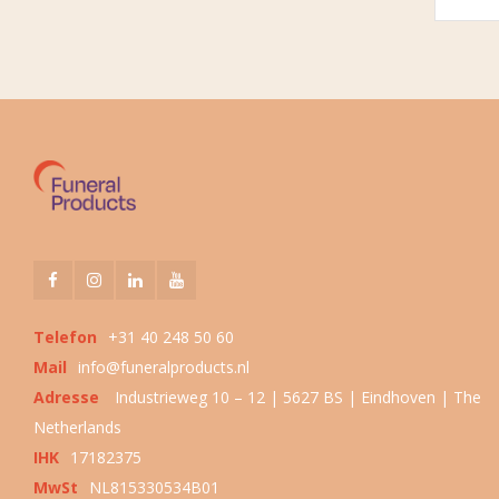
Telefon
+31 40 248 50 60
Mail
info@funeralproducts.nl
Adresse
Industrieweg 10 – 12 | 5627 BS | Eindhoven | The
Netherlands
IHK
17182375
MwSt
NL815330534B01