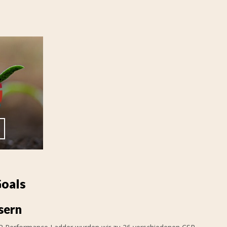
Goals
sern