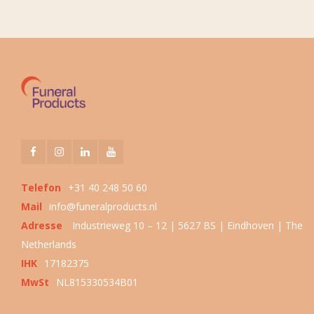
Telefon
+31 40 248 50 60
Mail
info@funeralproducts.nl
Adresse
Industrieweg 10 – 12 | 5627 BS | Eindhoven | The
Netherlands
IHK
17182375
MwSt
NL815330534B01