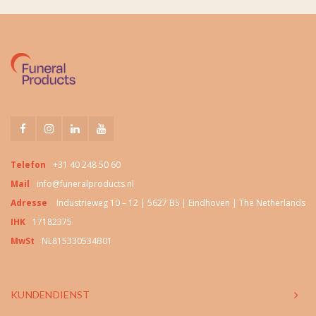
Telefon
+31 40 248 50 60
Mail
info@funeralproducts.nl
Adresse
Industrieweg 10 – 12 | 5627 BS | Eindhoven | The Netherlands
IHK
17182375
MwSt
NL815330534B01
KUNDENDIENST