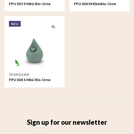
FPU 025 S Mini-Bio-Urne
FPU 024 M Kleinbio-Urne
Celest
Celest
NEU
GreenLeave
FPU 024 S Mini-Bio-Urne
Celest
Sign up for our newsletter