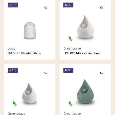
NEU
NEU
Loop
GreenLeave
BU 051 S Kleinbio-Urne
FPU 025 M Kleinbio-Urne
EarthRise - Ruhig
Celest
NEU
NEU
GreenLeave
GreenLeave