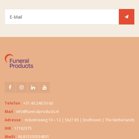
Telefon
+31 40 248 50 60
Mail
info@funeralproducts.nl
Adresse
Industrieweg 10 – 12 | 5627 BS | Eindhoven | The Netherlands
IHK
17182375
MwSt
NL815330534B01