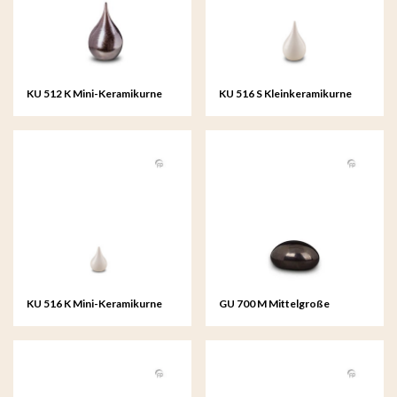
KU 512 K Mini-Keramikurne
KU 516 S Kleinkeramikurne
tropfen
tropfen
KU 516 K Mini-Keramikurne
GU 700 M Mittelgroße
tropfen
Glasurne Lava stone