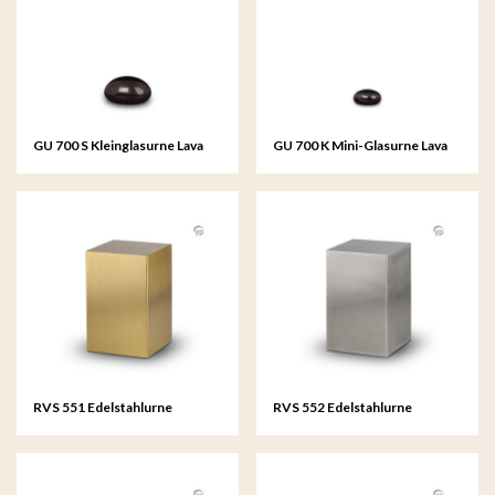
GU 700 S Kleinglasurne Lava
GU 700 K Mini-Glasurne Lava
stone
stone
RVS 551 Edelstahlurne
RVS 552 Edelstahlurne
Beaumont
Beaumont