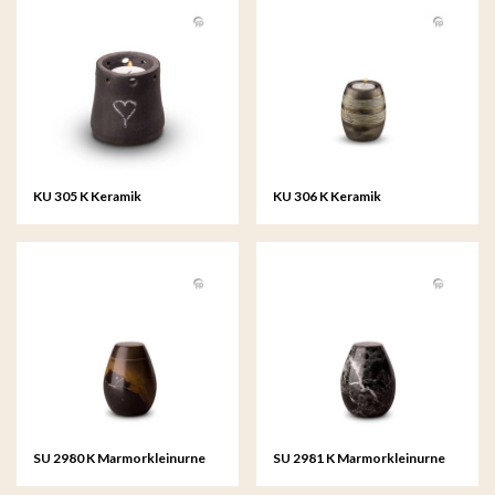
KU 305 K Keramik
KU 306 K Keramik
Kerzenhalter My Feelings
Kerzenhalter metallic
SU 2980 K Marmorkleinurne
SU 2981 K Marmorkleinurne