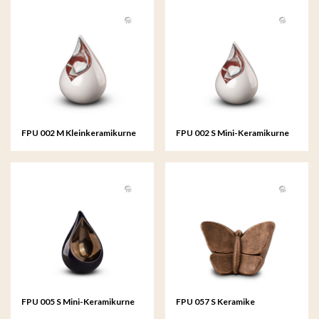
FPU 002 M Kleinkeramikurne
FPU 002 S Mini-Keramikurne
Celest
Celest
FPU 005 S Mini-Keramikurne
FPU 057 S Keramike
Celest
kunsturne klein Mariposa