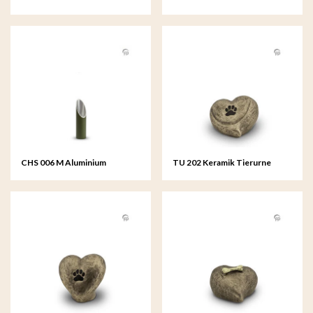
Kerzenhalter groß
CHS 006 M Aluminium
TU 202 Keramik Tierurne
Kerzenhalter mittelgroß