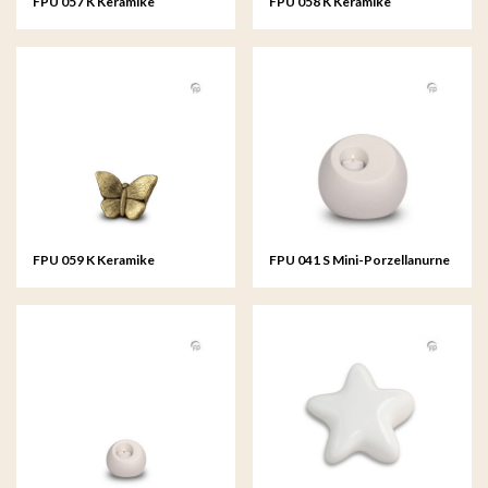
FPU 057 K Keramike
FPU 058 K Keramike
kunsturne Mini-Urne
kunsturne Mini-Urne
Mariposa
Mariposa
FPU 059 K Keramike
FPU 041 S Mini-Porzellanurne
kunsturne Mini-Urne
Lumos
Mariposa