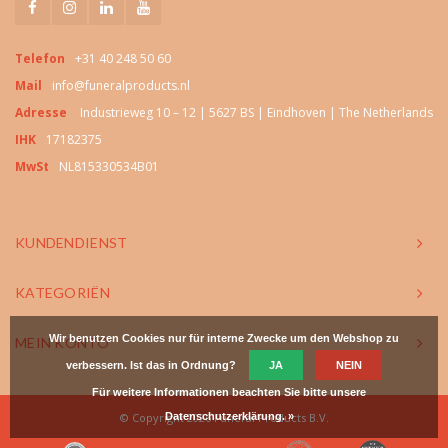
Telefon
+31 40 248 50 60
Mail
info@funeralproducts.nl
Adresse
Industrieweg 10 – 12 | 5627 BS | Eindhoven | The Netherlands
IHK
17182375
MwSt
NL815330534B01
KUNDENDIENST
KATEGORIËN
Wir benutzen Cookies nur für interne Zwecke um den Webshop zu
MEIN KONTO
verbessern. Ist das in Ordnung?
JA
NEIN
Für weitere Informationen beachten Sie bitte unsere
© Copyright 2026 Funeral Products B.V.
Datenschutzerklärung. »