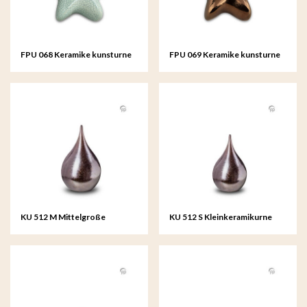
FPU 068 Keramike kunsturne
FPU 069 Keramike kunsturne
Mini-Urne Asteri
Mini-Urne Asteri
KU 512 M Mittelgroße
KU 512 S Kleinkeramikurne
Keramikurne tropfen
tropfen