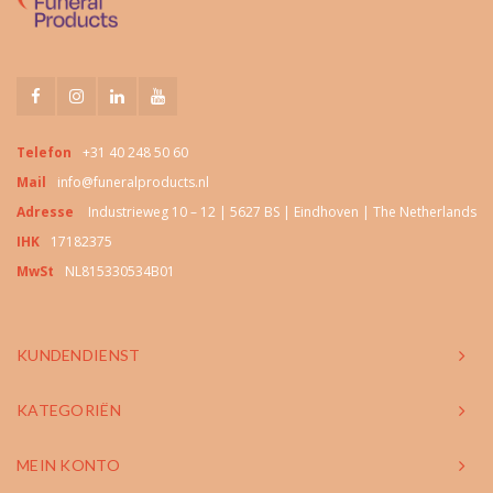
Telefon
+31 40 248 50 60
Mail
info@funeralproducts.nl
Adresse
Industrieweg 10 – 12 | 5627 BS | Eindhoven | The Netherlands
IHK
17182375
MwSt
NL815330534B01
KUNDENDIENST
KATEGORIËN
MEIN KONTO