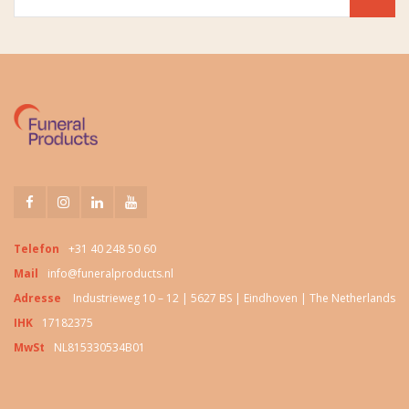
Telefon
+31 40 248 50 60
Mail
info@funeralproducts.nl
Adresse
Industrieweg 10 – 12 | 5627 BS | Eindhoven | The Netherlands
IHK
17182375
MwSt
NL815330534B01