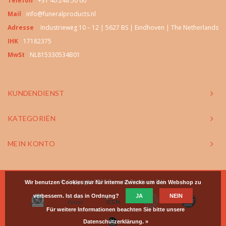
Telefon
+31 40 248 50 60
Mail
info@funeralproducts.nl
Adresse
Industrieweg 10 – 12 | 5627 BS | Eindhoven | The Netherlands
IHK
17182375
MwSt
NL815330534B01
KUNDENDIENST
KATEGORIËN
MEIN KONTO
© Copyright 2026 Funeral Products B.V.
Wir benutzen Cookies nur für interne Zwecke um den Webshop zu
verbessern. Ist das in Ordnung?
JA
NEIN
Für weitere Informationen beachten Sie bitte unsere
Datenschutzerklärung. »