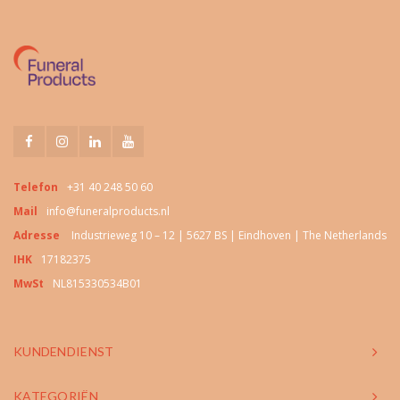
Telefon
+31 40 248 50 60
Mail
info@funeralproducts.nl
Adresse
Industrieweg 10 – 12 | 5627 BS | Eindhoven | The Netherlands
IHK
17182375
MwSt
NL815330534B01
KUNDENDIENST
KATEGORIËN