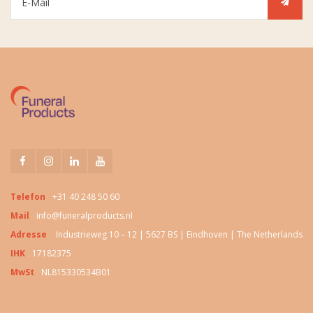
Telefon
+31 40 248 50 60
Mail
info@funeralproducts.nl
Adresse
Industrieweg 10 – 12 | 5627 BS | Eindhoven | The Netherlands
IHK
17182375
MwSt
NL815330534B01