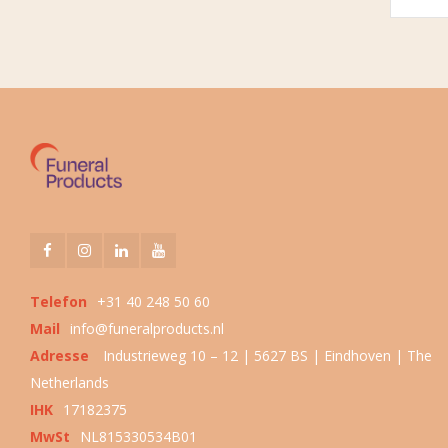
Telefon
+31 40 248 50 60
Mail
info@funeralproducts.nl
Adresse
Industrieweg 10 – 12 | 5627 BS | Eindhoven | The
Netherlands
IHK
17182375
MwSt
NL815330534B01