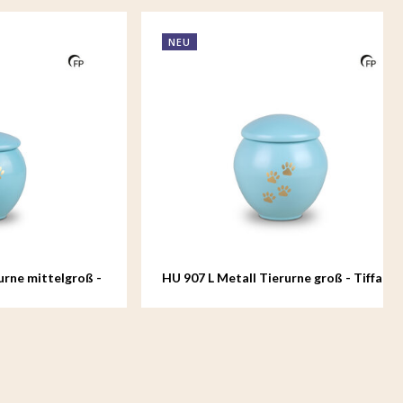
NEU
ttelgroß -
HU 907 L Metall Tierurne groß - Tiffany
Grace