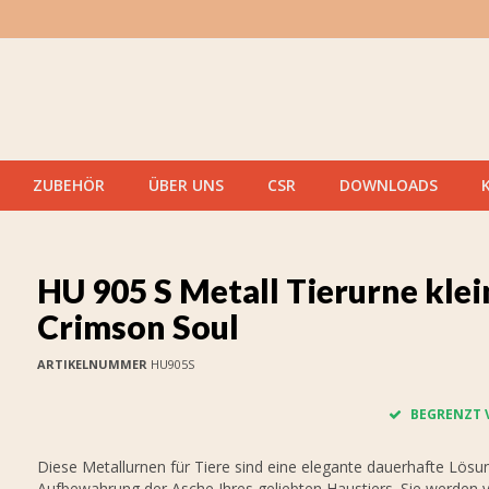
ZUBEHÖR
ÜBER UNS
CSR
DOWNLOADS
HU 905 S Metall Tierurne klei
Crimson Soul
ARTIKELNUMMER
HU905S
BEGRENZT 
Diese Metallurnen für Tiere sind eine elegante dauerhafte Lösun
Aufbewahrung der Asche Ihres geliebten Haustiers. Sie werden 