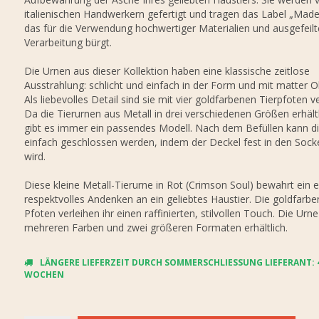
italienischen Handwerkern gefertigt und tragen das Label „Made i
das für die Verwendung hochwertiger Materialien und ausgefeilt
Verarbeitung bürgt.
Die Urnen aus dieser Kollektion haben eine klassische zeitlose
Ausstrahlung: schlicht und einfach in der Form und mit matter O
Als liebevolles Detail sind sie mit vier goldfarbenen Tierpfoten v
Da die Tierurnen aus Metall in drei verschiedenen Größen erhältl
gibt es immer ein passendes Modell. Nach dem Befüllen kann d
einfach geschlossen werden, indem der Deckel fest in den Sock
wird.
Diese kleine Metall-Tierurne in Rot (Crimson Soul) bewahrt ein 
respektvolles Andenken an ein geliebtes Haustier. Die goldfarb
Pfoten verleihen ihr einen raffinierten, stilvollen Touch. Die Urne
mehreren Farben und zwei größeren Formaten erhältlich.
LÄNGERE LIEFERZEIT DURCH SOMMERSCHLIESSUNG LIEFERANT: 4-
OCHEN