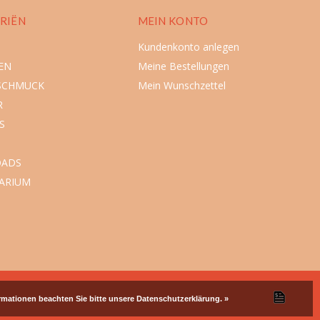
RIËN
MEIN KONTO
Kundenkonto anlegen
EN
Meine Bestellungen
SCHMUCK
Mein Wunschzettel
R
S
ADS
ARIUM
ormationen beachten Sie bitte unsere Datenschutzerklärung. »