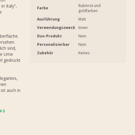
n Italy”,
Rubinrot und
Farbe
goldfarben
e
Ausführung
Matt
Verwendungszweck
Innen
berfläche.
Duo-Produkt
Nein
ersehen.
Personalisierbar
Nein
ich sind,
Zubehör
Keines
ie Urne
el gedrückt
elegantes,
enen
 ist auch in
5 W