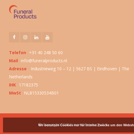
Telefon
+31 40 248 50 60
Mail
info@funeralproducts.nl
Adresse
Industrieweg 10 – 12 | 5627 BS | Eindhoven | The
Netherlands
IHK
17182375
MwSt
NL815330534B01
© Copyright 2026 Funeral Products B.V.
Wir benutzen Cookies nur für interne Zwecke um den Websh