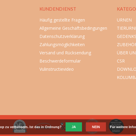
KUNDENDIENST
KATEGO
Häufig gestellte Fragen
URNEN
Allgemeine Geschäftsbedingungen
TIERURN
Datenschutzverklärung
GEDENK
Zahlungsmöglichkeiten
ZUBEHÖ
Versand und Rücksendung
ÜBER UN
Beschwerdeformular
CSR
Vulinstructievideo
DOWNLO
KOLUMB
op zu verbessern. Ist das in Ordnung?
JA
NEIN
Für weitere Inf