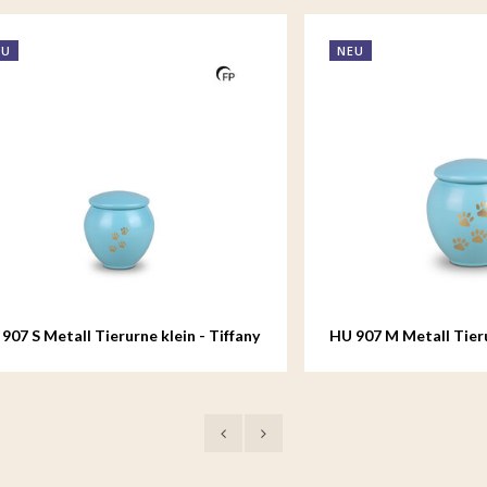
NEU
etall Tierurne klein - Tiffany
HU 907 M Metall Tierurne mi
Tiffany Grace