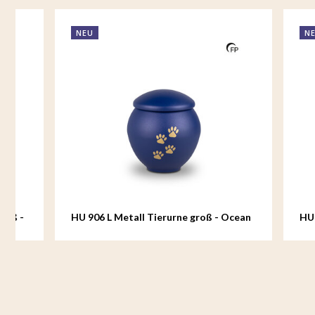
NEU
NEU
HU 906 L Metall Tierurne groß - Ocean
HU 907 S M
Spirit
Grace