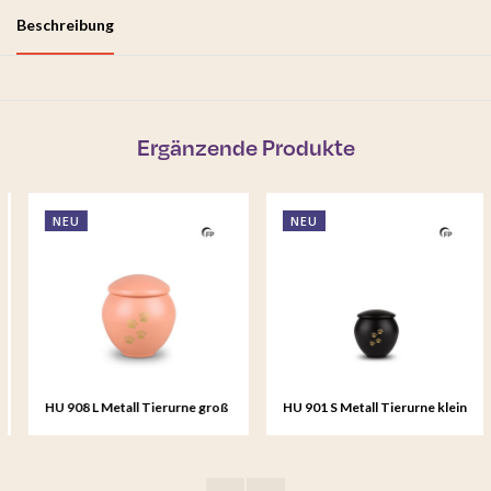
Beschreibung
Ergänzende Produkte
NEU
NEU
HU 908 L Metall Tierurne groß
HU 901 S Metall Tierurne klein
- Peach Sunset
- Eternal Black