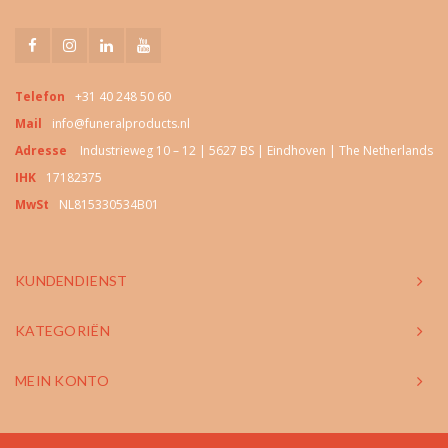
Telefon
+31 40 248 50 60
Mail
info@funeralproducts.nl
Adresse
Industrieweg 10 – 12 | 5627 BS | Eindhoven | The Netherlands
IHK
17182375
MwSt
NL815330534B01
KUNDENDIENST
KATEGORIËN
MEIN KONTO