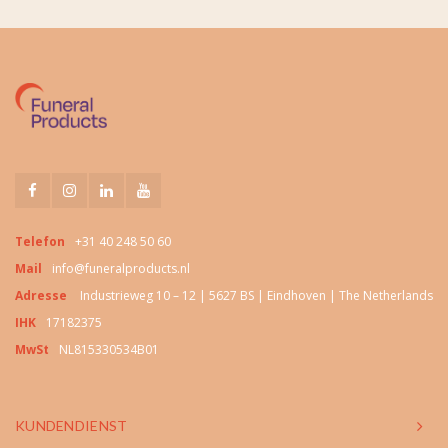
Telefon
+31 40 248 50 60
Mail
info@funeralproducts.nl
Adresse
Industrieweg 10 – 12 | 5627 BS | Eindhoven | The Netherlands
IHK
17182375
MwSt
NL815330534B01
KUNDENDIENST