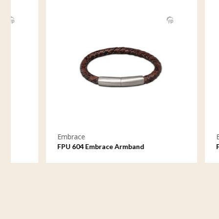
Embrace
Embrace
FPU 604 Embrace Armband
FPU 605 E
geflochtenes Leder
geflochte