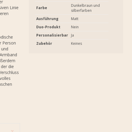
er
Dunkelbraun und
iven Linie
Farbe
silberfarben
seren
Ausführung
Matt
Duo-Produkt
Nein
Personalisierbar
Ja
odische
er Person
Zubehör
Keines
r und
e-Armband
außerdem
 der die
Verschluss
volles
nschen