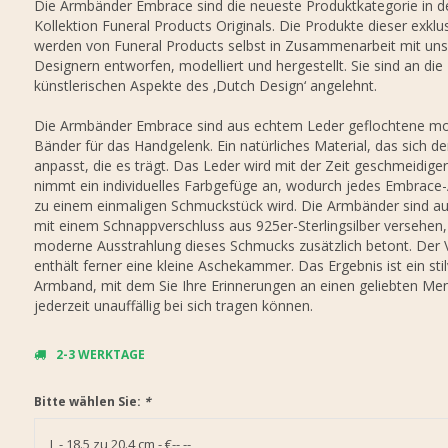
Die Armbänder Embrace sind die neueste Produktkategorie in d
Kollektion Funeral Products Originals. Die Produkte dieser exklus
werden von Funeral Products selbst in Zusammenarbeit mit un
Designern entworfen, modelliert und hergestellt. Sie sind an die
künstlerischen Aspekte des ‚Dutch Design‘ angelehnt.
Die Armbänder Embrace sind aus echtem Leder geflochtene m
Bänder für das Handgelenk. Ein natürliches Material, das sich d
anpasst, die es trägt. Das Leder wird mit der Zeit geschmeidige
nimmt ein individuelles Farbgefüge an, wodurch jedes Embrac
zu einem einmaligen Schmuckstück wird. Die Armbänder sind 
mit einem Schnappverschluss aus 925er-Sterlingsilber versehen,
moderne Ausstrahlung dieses Schmucks zusätzlich betont. Der 
enthält ferner eine kleine Aschekammer. Das Ergebnis ist ein stil
Armband, mit dem Sie Ihre Erinnerungen an einen geliebten Me
jederzeit unauffällig bei sich tragen können.
2-3 WERKTAGE
Bitte wählen Sie:
*
L - 18.5 zu 20.4 cm - €--,--