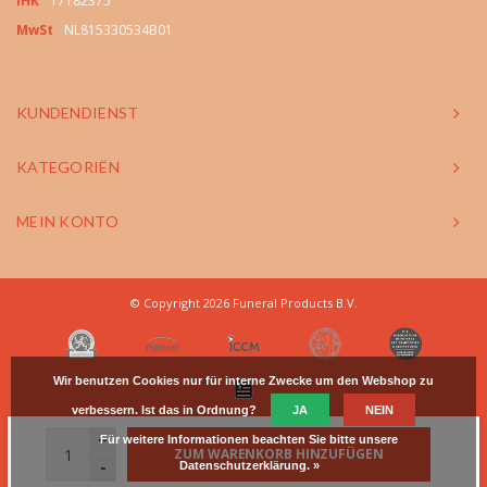
IHK
17182375
MwSt
NL815330534B01
KUNDENDIENST
KATEGORIËN
MEIN KONTO
© Copyright 2026 Funeral Products B.V.
Wir benutzen Cookies nur für interne Zwecke um den Webshop zu
verbessern. Ist das in Ordnung?
JA
NEIN
+
Für weitere Informationen beachten Sie bitte unsere
ZUM WARENKORB HINZUFÜGEN
-
Datenschutzerklärung. »