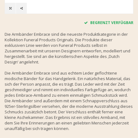
BEGRENZT VERFÜGBAR
Die Armbänder Embrace sind die neueste Produktkategorie in der
Kollektion Funeral Products Originals. Die Produkte dieser
exklusiven Linie werden von Funeral Products selbst in
Zusammenarbeit mit unseren Designern entworfen, modelliert und
hergestellt. Sie sind an die künstlerischen Aspekte des ‚Dutch
Design‘ angelehnt.
Die Armbänder Embrace sind aus echtem Leder geflochtene
modische Bänder für das Handgelenk. Ein natürliches Material, das
sich der Person anpasst, die es trägt. Das Leder wird mit der Zeit
geschmeidiger und nimmt ein individuelles Farbgefüge an, wodurch
jedes Embrace-Armband zu einem einmaligen Schmuckstück wird.
Die Armbänder sind außerdem mit einem Schnappverschluss aus
925er-Sterlingsilber versehen, der die moderne Ausstrahlung dieses
Schmucks zusätzlich betont. Der Verschluss enthält ferner eine
kleine Aschekammer. Das Ergebnis ist ein stilvolles Armband, mit
dem Sie Ihre Erinnerungen an einen geliebten Menschen jederzeit
unauffällig bei sich tragen können.