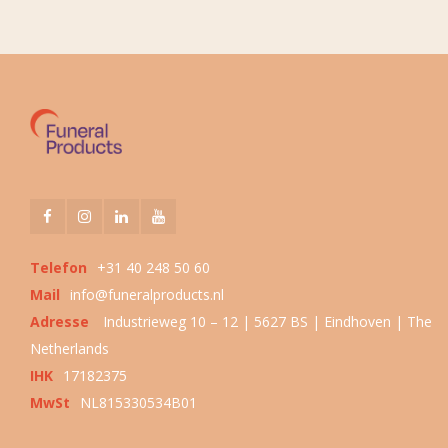
Telefon
+31 40 248 50 60
Mail
info@funeralproducts.nl
Adresse
Industrieweg 10 – 12 | 5627 BS | Eindhoven | The
Netherlands
IHK
17182375
MwSt
NL815330534B01