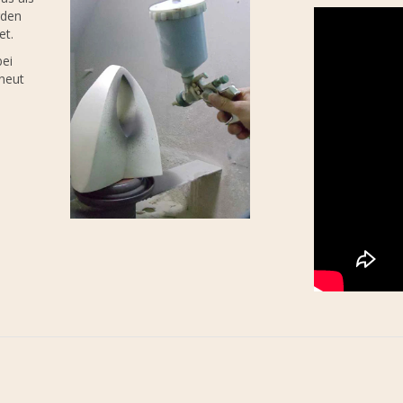
rden
et.
bei
rneut