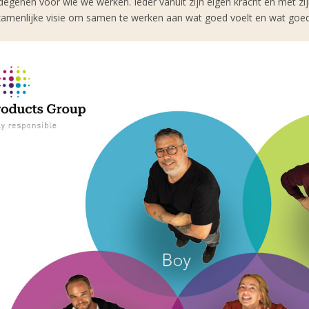
genen voor wie we werken. Ieder vanuit zijn eigen kracht en met zij
menlijke visie om samen te werken aan wat goed voelt en wat goed 