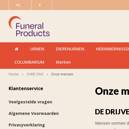
NL
€
URNEN
DIERENURNEN
HERINNERINGSS
COLUMBARIUM
Merken
Home
OVER ONS
Onze mensen
Onze m
Klantenservice
Veelgestelde vragen
DE DRIJV
Algemene Voorwaarden
Mensen vormen de 
Privacyverklaring