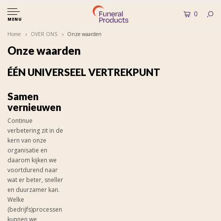
0
MENU
Home
OVER ONS
Onze waarden
Onze waarden
ÉÉN UNIVERSEEL VERTREKPUNT
Samen
vernieuwen
Continue
verbetering zit in de
kern van onze
organisatie en
daarom kijken we
voortdurend naar
wat er beter, sneller
en duurzamer kan.
Welke
(bedrijfs)processen
kunnen we