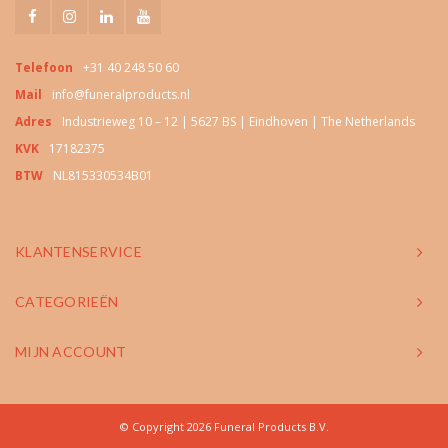
Telefoon
+31 40 248 50 60
Mail
info@funeralproducts.nl
Adres
Industrieweg 10 – 12 | 5627 BS | Eindhoven | The Netherlands
KVK
17182375
BTW
NL815330534B01
KLANTENSERVICE
CATEGORIEËN
MIJN ACCOUNT
© Copyright 2026 Funeral Products B.V.