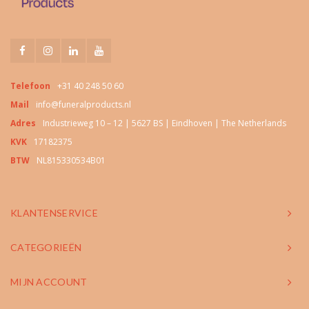
Telefoon
+31 40 248 50 60
Mail
info@funeralproducts.nl
Adres
Industrieweg 10 – 12 | 5627 BS | Eindhoven | The Netherlands
KVK
17182375
BTW
NL815330534B01
KLANTENSERVICE
CATEGORIEËN
MIJN ACCOUNT