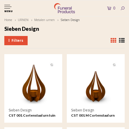
0
MENU
Home
URNEN
Metalen urnen
Sieben Design
Sieben Design
Filters
Sieben Design
Sieben Design
CST 001 Cortenstaal urn tuin
CST 001 M Cortenstaal urn
ornament Teardrop
tuin ornament Teardrop
medium