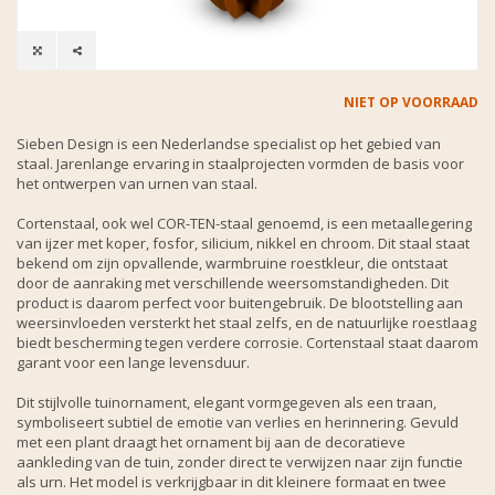
NIET OP VOORRAAD
Sieben Design is een Nederlandse specialist op het gebied van
staal. Jarenlange ervaring in staalprojecten vormden de basis voor
het ontwerpen van urnen van staal.
Cortenstaal, ook wel COR-TEN-staal genoemd, is een metaallegering
van ijzer met koper, fosfor, silicium, nikkel en chroom. Dit staal staat
bekend om zijn opvallende, warmbruine roestkleur, die ontstaat
door de aanraking met verschillende weersomstandigheden. Dit
product is daarom perfect voor buitengebruik. De blootstelling aan
weersinvloeden versterkt het staal zelfs, en de natuurlijke roestlaag
biedt bescherming tegen verdere corrosie. Cortenstaal staat daarom
garant voor een lange levensduur.
Dit stijlvolle tuinornament, elegant vormgegeven als een traan,
symboliseert subtiel de emotie van verlies en herinnering. Gevuld
met een plant draagt het ornament bij aan de decoratieve
aankleding van de tuin, zonder direct te verwijzen naar zijn functie
als urn. Het model is verkrijgbaar in dit kleinere formaat en twee