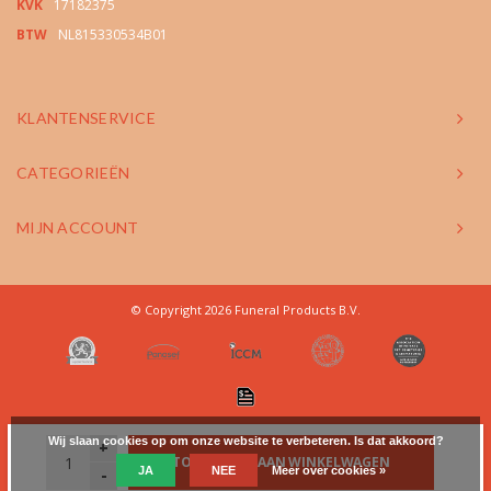
KVK
17182375
BTW
NL815330534B01
KLANTENSERVICE
CATEGORIEËN
MIJN ACCOUNT
© Copyright 2026 Funeral Products B.V.
Wij slaan cookies op om onze website te verbeteren. Is dat akkoord?
+
TOEVOEGEN AAN WINKELWAGEN
JA
NEE
Meer over cookies »
-