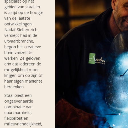
specialist op het
gebied van staal en
is altijd op de hoogte
van de laatste
ontwikkelingen.
Nadat Sieben zich
verdiept had in de
uitvaartbranche,
begon het creatieve
brein vanzelf te
werken. Ze geloven
erin dat iedereen de
mogelijkheid moet
krijgen om op zijn of
haar eigen manier te
herdenken.
Staal biedt een
ongeëvenaarde
combinatie van
duurzaamheid,
flexibiliteit en
milieuvriendelijkheid,