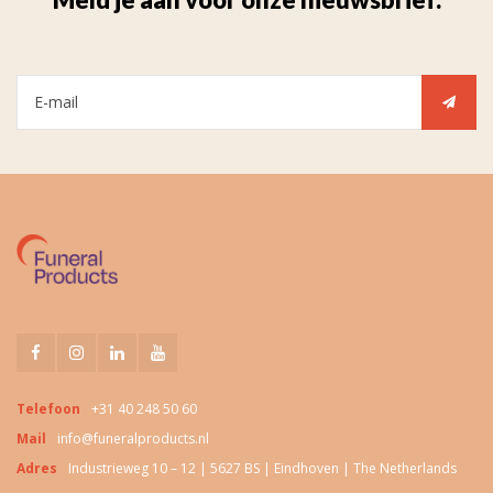
Telefoon
+31 40 248 50 60
Mail
info@funeralproducts.nl
Adres
Industrieweg 10 – 12 | 5627 BS | Eindhoven | The Netherlands