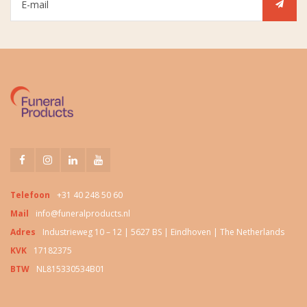
Telefoon
+31 40 248 50 60
Mail
info@funeralproducts.nl
Adres
Industrieweg 10 – 12 | 5627 BS | Eindhoven | The Netherlands
KVK
17182375
BTW
NL815330534B01