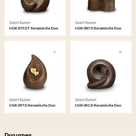
Geert Kunen
Geert Kunen
UGK 075 DT Keramische Duo
UGK 087 D Keramische Duo
urn brons Eeuwige verbintenis
urn brons Levensboom
(waxine)
Geert Kunen
Geert Kunen
UGK 097 D Keramische Duo
UGK 041 D Keramische Duo
urn brons Traan van een
urn brons Afscheid
liefdevolle herinnering
Duo urnen