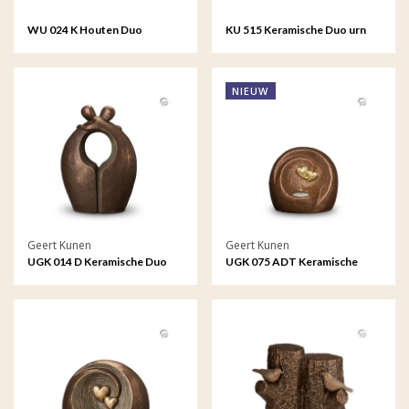
WU 024 K Houten Duo
KU 515 Keramische Duo urn
keepsake hart
teardrop
NIEUW
Geert Kunen
Geert Kunen
UGK 014 D Keramische Duo
UGK 075 ADT Keramische
urn brons Afscheid
Duo urn bronskleur Eeuwige
verbintenis (waxine)