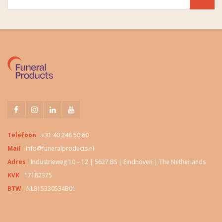
Telefoon
+31 40 248 50 60
Mail
info@funeralproducts.nl
Adres
Industrieweg 10 – 12 | 5627 BS | Eindhoven | The Netherlands
KVK
17182375
BTW
NL815330534B01