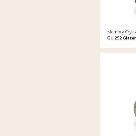
Memory Cryst
GU 252 Glaze