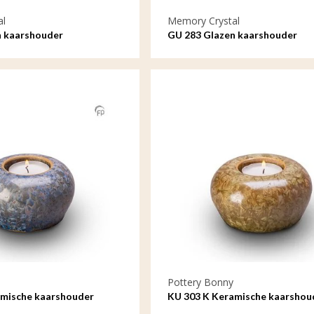
al
Memory Crystal
n kaarshouder
GU 283 Glazen kaarshouder
Pottery Bonny
amische kaarshouder
KU 303 K Keramische kaarshou
kristal lak