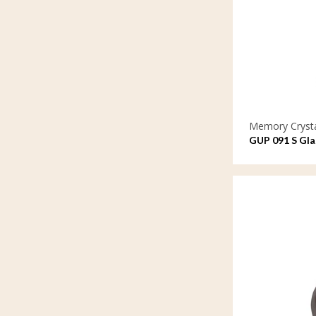
Memory Cryst
GUP 091 S Gla