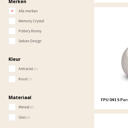
Merken
Alle merken
Memory Crystal
Pottery Bonny
Sieben Design
Kleur
Antraciet
(2)
Rood
(1)
Materiaal
FPU 041 S Por
Metaal
(6)
Glas
(9)