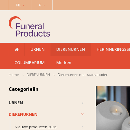
NL
€
URNEN
DIERENURNEN
HERINNERINGSS
COLUMBARIUM
Merken
Home
DIERENURNEN
Dierenurnen met kaarshouder
Categorieën
URNEN
DIERENURNEN
Nieuwe producten 2026