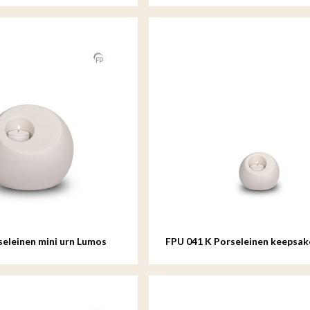
seleinen mini urn Lumos
FPU 041 K Porseleinen keepsa