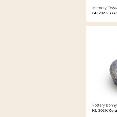
Memory Cryst
GU 282 Glaze
Pottery Bonny
KU 302 K Ker
kristal lak