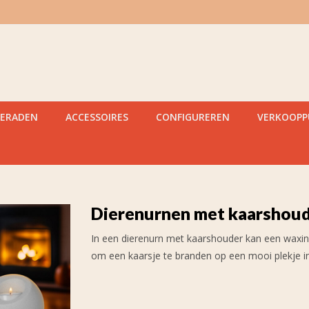
IERADEN
ACCESSOIRES
CONFIGUREREN
VERKOOP
Dierenurnen met kaarshou
In een dierenurn met kaarshouder kan een waxinel
om een kaarsje te branden op een mooi plekje in