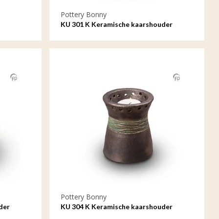
Pottery Bonny
KU 301 K Keramische kaarshouder
kristal lak
Pottery Bonny
der
KU 304 K Keramische kaarshouder
metallic