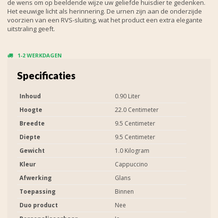
de wens om op beeldende wijze uw geliefde huisdier te gedenken.
Het eeuwige licht als herinnering. De urnen zijn aan de onderzijde
voorzien van een RVS-sluiting, wat het product een extra elegante
uitstraling geeft.
1-2 WERKDAGEN
Specificaties
Inhoud
0.90 Liter
Hoogte
22.0 Centimeter
Breedte
9.5 Centimeter
Diepte
9.5 Centimeter
Gewicht
1.0 Kilogram
Kleur
Cappuccino
Afwerking
Glans
Toepassing
Binnen
Duo product
Nee