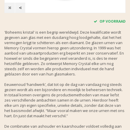
OP VOORRAAD
'Boheems kristal' is een begrip wereldwijd. Deze kwalificatie wordt
gegeven aan glas met een dusdanig hoog loodgehalte, dat het het
vermogen krijgt te schitteren als een diamant. De glazen urnen van
Memory Crystal vormen hierop geen uitzondering. In 1999 was het
aanbod van uitvaartproducten erg beperkt en zeer conservatief. En
hoewel er sinds die beginjaren veel veranderd is, is des te meer
hetzelfde gebleven. Zo ontwerpt Memory Crystal elke urn nog
steeds zelf en worden alle producten individueel met de hand
geblazen door een van hun glasmakers.
Eeuwenoud ‘handwerk’, dat tot op de dag van vandaag nog steeds
gezien wordt als een bijzondere en moeilijk te beheersen techniek.
In totaal komen overigens de productiemethoden van maar liefst
zes verschillende ambachten samen in de urnen. Hierdoor heeft
elke urn zijn eigen specifieke, unieke details, zonder dat deze van
het basismodel afwijkt. “Maar vooral maken we onze urnen met ons
hart. En juist dat maakt het verschil.”
De combinatie van ashouder en kaarshouder voldoet volledig aan