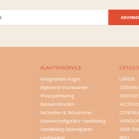
ABONNE
KLANTENSERVICE
CATEGO
Veelgestelde vragen
URNEN
Algemene Voorwaarden
DIEREN
Privacyverklaring
HERINNE
Betaalmethoden
ACCESSO
Verzenden & Retourneren
CONFIGU
Gravureconfigurator Handleiding
VERKOO
Handleiding Gedenkplaten
OVER ON
configurator
MVO