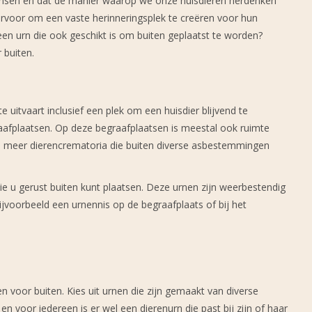
mensen en dat de manier waarop we onze huisdieren herdenken
ervoor om een vaste herinneringsplek te creëren voor hun
een urn die ook geschikt is om buiten geplaatst te worden?
 buiten.
uitvaart inclusief een plek om een huisdier blijvend te
afplaatsen. Op deze begraafplaatsen is meestal ook ruimte
s meer dierencrematoria die buiten diverse asbestemmingen
ie u gerust buiten kunt plaatsen. Deze urnen zijn weerbestendig
ijvoorbeeld een urnennis op de begraafplaats of bij het
en voor buiten. Kies uit urnen die zijn gemaakt van diverse
n voor iedereen is er wel een dierenurn die past bij zijn of haar