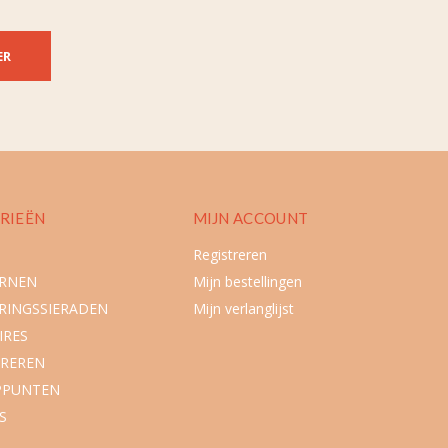
ER
RIEËN
MIJN ACCOUNT
Registreren
URNEN
Mijn bestellingen
RINGSSIERADEN
Mijn verlanglijst
IRES
REREN
PPUNTEN
S