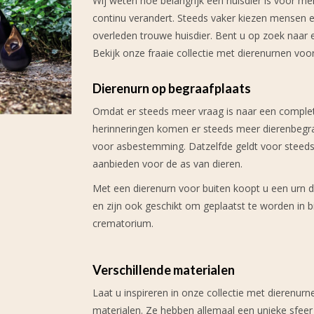
Wij weten hoe belangrijk een huisdier is voor 
continu verandert. Steeds vaker kiezen mensen 
overleden trouwe huisdier. Bent u op zoek naar 
Bekijk onze fraaie collectie met dierenurnen voor
Dierenurn op begraafplaats
Omdat er steeds meer vraag is naar een complete 
herinneringen komen er steeds meer dierenbegra
voor asbestemming. Datzelfde geldt voor steed
aanbieden voor de as van dieren.
Met een dierenurn voor buiten koopt u een urn d
en zijn ook geschikt om geplaatst te worden in b
crematorium.
Verschillende materialen
Laat u inspireren in onze collectie met dierenurn
materialen. Ze hebben allemaal een unieke sfeer e