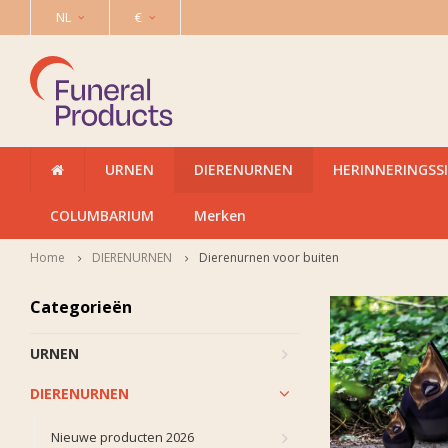
NL
€
URNEN
DIERENURNEN
HERINNERINGSS
COLUMBARIUM
Merken
Home
DIERENURNEN
Dierenurnen voor buiten
Categorieën
URNEN
DIERENURNEN
Nieuwe producten 2026