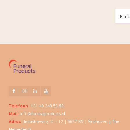
Telefoon
+31 40 248 50 60
Mail
info@funeralproducts.nl
Adres
Industrieweg 10 – 12 | 5627 BS | Eindhoven | The
Netherlands