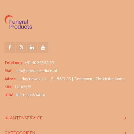
Telefoon
+31 40 248 50 60
Mail
info@funeralproducts.nl
Adres
Industrieweg 10 – 12 | 5627 BS | Eindhoven | The Netherlands
KVK
17182375
BTW
NL815330534B01
KLANTENSERVICE
CATEGORIEËN